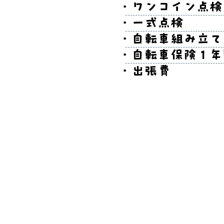
・ワン
・一式
・自転車
・自転車
・出張