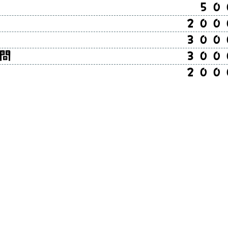
コイン点検 ５００
点検 ２０００
組み立て ３０００
保険１年間 ３０００
費 ２０００