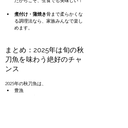
だからこそ、生食でも美味しい！
煮付け・蒲焼き
骨まで柔らかくな
る調理法なら、家族みんなで楽し
めます。
まとめ：2025年は旬の秋
刀魚を味わう絶好のチャ
ンス
2025年の秋刀魚は、
豊漁
脂のりが良い
価格も安い
と、ここ数年で一番の“旬を楽しめる
年”になっています。
秋刀魚は今がまさに食べ頃。「食欲の